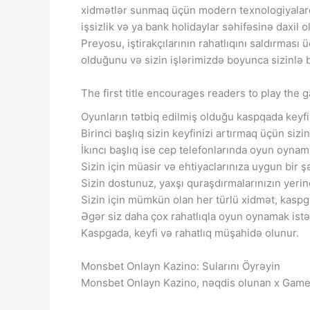
xidmətlər sunmaq üçün modern texnologiyalardan
işsizlik və ya bank holidaylar səhifəsinə dax
Preyosu, iştirakçılarının rahatlıqını saldırmas
olduğunu və sizin işlərimizdə boyunca sizinlə 
The first title encourages readers to play the
Oyunların tətbiq edilmiş olduğu kaspqada keyfi 
Birinci başlıq sizin keyfinizi artırmaq üçün sizi
İkıncı başlıq ise cep telefonlarında oyun oynaman
Sizin için müasir və ehtiyaclarınıza uygun bir ş
Sizin dostunuz, yaxşı quraşdırmalarınızın yerin
Sizin için mümkün olan her türlü xidmət, kaspg
Əgər siz daha çox rahatlıqla oyun oynamak istə
Kaspgada, keyfi və rahatlıq müşahidə olunur.
Monsbet Onlayn Kazino: Sularını Öyrəyin
Monsbet Onlayn Kazino, nəqdis olunan x Games-