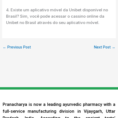
4. Existe um aplicativo móvel da Unibet disponível no
Brasil? Sim, você pode acessar o cassino online da
Unibet no Brasil através do seu aplicativo móvel.
←
Previous Post
Next Post
→
Pranacharya is now a leading ayurvedic pharmacy with a
full-service manufacturing division in Vijaygarh, Uttar