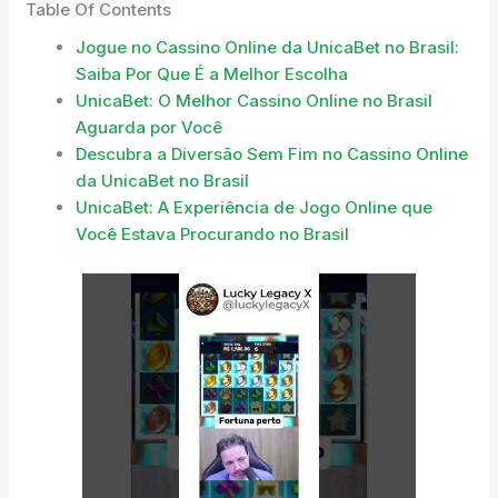
Table Of Contents
Jogue no Cassino Online da UnicaBet no Brasil:
Saiba Por Que É a Melhor Escolha
UnicaBet: O Melhor Cassino Online no Brasil
Aguarda por Você
Descubra a Diversão Sem Fim no Cassino Online
da UnicaBet no Brasil
UnicaBet: A Experiência de Jogo Online que
Você Estava Procurando no Brasil