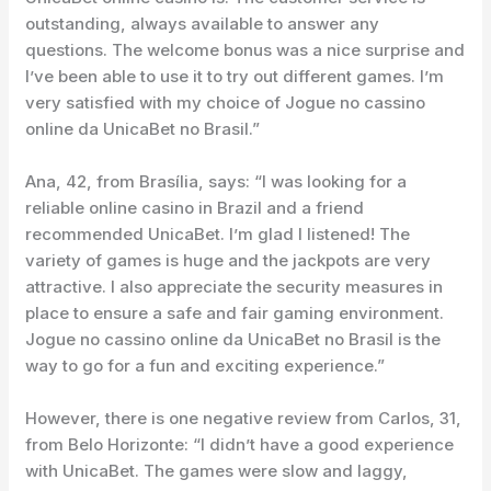
outstanding, always available to answer any
questions. The welcome bonus was a nice surprise and
I’ve been able to use it to try out different games. I’m
very satisfied with my choice of Jogue no cassino
online da UnicaBet no Brasil.”
Ana, 42, from Brasília, says: “I was looking for a
reliable online casino in Brazil and a friend
recommended UnicaBet. I’m glad I listened! The
variety of games is huge and the jackpots are very
attractive. I also appreciate the security measures in
place to ensure a safe and fair gaming environment.
Jogue no cassino online da UnicaBet no Brasil is the
way to go for a fun and exciting experience.”
However, there is one negative review from Carlos, 31,
from Belo Horizonte: “I didn’t have a good experience
with UnicaBet. The games were slow and laggy,