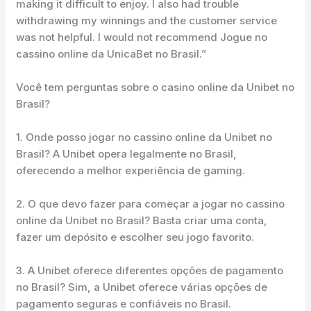
making it difficult to enjoy. I also had trouble
withdrawing my winnings and the customer service
was not helpful. I would not recommend Jogue no
cassino online da UnicaBet no Brasil.”
Você tem perguntas sobre o casino online da Unibet no
Brasil?
1. Onde posso jogar no cassino online da Unibet no
Brasil? A Unibet opera legalmente no Brasil,
oferecendo a melhor experiência de gaming.
2. O que devo fazer para começar a jogar no cassino
online da Unibet no Brasil? Basta criar uma conta,
fazer um depósito e escolher seu jogo favorito.
3. A Unibet oferece diferentes opções de pagamento
no Brasil? Sim, a Unibet oferece várias opções de
pagamento seguras e confiáveis no Brasil.