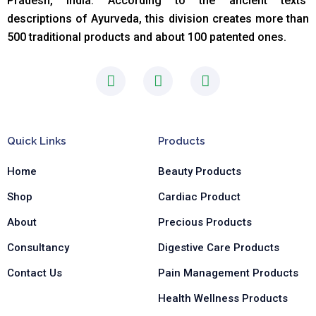
Pradesh, India. According to the ancient texts
’
descriptions of Ayurveda, this division creates more than
500 traditional products and about 100 patented ones.
F
I
L
a
n
i
c
s
n
e
t
k
b
a
e
Quick Links
Products
o
g
d
o
r
i
Home
Beauty Products
k
a
n
-
m
-
Shop
Cardiac Product
f
i
n
About
Precious Products
Consultancy
Digestive Care Products
Contact Us
Pain Management Products
Health Wellness Products