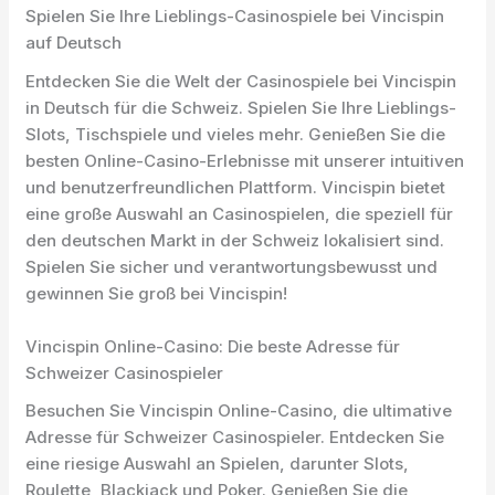
Spielen Sie Ihre Lieblings-Casinospiele bei Vincispin
auf Deutsch
Entdecken Sie die Welt der Casinospiele bei Vincispin
in Deutsch für die Schweiz. Spielen Sie Ihre Lieblings-
Slots, Tischspiele und vieles mehr. Genießen Sie die
besten Online-Casino-Erlebnisse mit unserer intuitiven
und benutzerfreundlichen Plattform. Vincispin bietet
eine große Auswahl an Casinospielen, die speziell für
den deutschen Markt in der Schweiz lokalisiert sind.
Spielen Sie sicher und verantwortungsbewusst und
gewinnen Sie groß bei Vincispin!
Vincispin Online-Casino: Die beste Adresse für
Schweizer Casinospieler
Besuchen Sie Vincispin Online-Casino, die ultimative
Adresse für Schweizer Casinospieler. Entdecken Sie
eine riesige Auswahl an Spielen, darunter Slots,
Roulette, Blackjack und Poker. Genießen Sie die