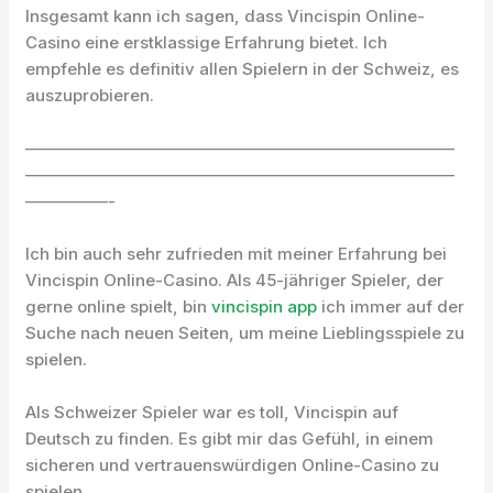
Insgesamt kann ich sagen, dass Vincispin Online-
Casino eine erstklassige Erfahrung bietet. Ich
empfehle es definitiv allen Spielern in der Schweiz, es
auszuprobieren.
——————————————————————————
——————————————————————————
—————-
Ich bin auch sehr zufrieden mit meiner Erfahrung bei
Vincispin Online-Casino. Als 45-jähriger Spieler, der
gerne online spielt, bin
vincispin app
ich immer auf der
Suche nach neuen Seiten, um meine Lieblingsspiele zu
spielen.
Als Schweizer Spieler war es toll, Vincispin auf
Deutsch zu finden. Es gibt mir das Gefühl, in einem
sicheren und vertrauenswürdigen Online-Casino zu
spielen.