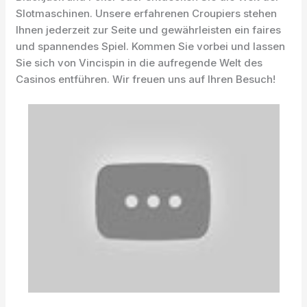
Slotmaschinen. Unsere erfahrenen Croupiers stehen
Ihnen jederzeit zur Seite und gewährleisten ein faires
und spannendes Spiel. Kommen Sie vorbei und lassen
Sie sich von Vincispin in die aufregende Welt des
Casinos entführen. Wir freuen uns auf Ihren Besuch!