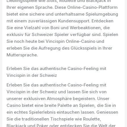
Lieblingsspiele wie Slots, Roulette und Blackjack in
Ihrer eigenen Sprache. Diese Online-Casino-Plattform
bietet eine sichere und unterhaltsame Spielumgebung
mit einem zuverlässigen Kundensupport. Entdecken
Sie eine Vielzahl von Boni und Werbeaktionen, die
exklusiv für Schweizer Spieler verfügbar sind. Spielen
Sie noch heute bei Vincispin Online-Casino und
erleben Sie die Aufregung des Glücksspiels in Ihrer
Muttersprache.
Erleben Sie das authentische Casino-Feeling mit
Vincispin in der Schweiz
Erleben Sie das authentische Casino-Feeling mit
Vincispin in der Schweiz und lassen Sie sich von
unserer exklusiven Atmosphäre begeistern. Unser
Casino bietet eine breite Palette an Spielen, die Sie in
ein echtes Spielerlebnis eintauchen lassen. Geniessen
Sie die traditionellen Tischspiele wie Roulette,
Blackjack und Poker oder entdecken Sie die Welt der