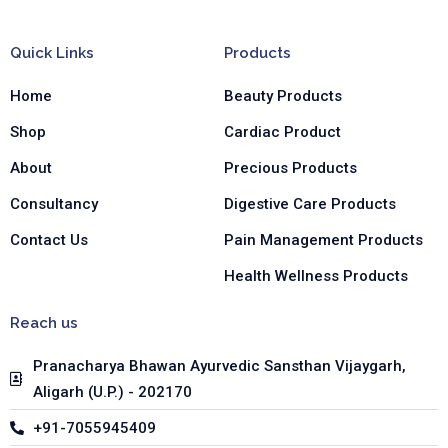
e
t
k
b
a
e
Quick Links
Products
o
g
d
o
r
i
Home
Beauty Products
k
a
n
-
m
-
Shop
Cardiac Product
f
i
n
About
Precious Products
Consultancy
Digestive Care Products
Contact Us
Pain Management Products
Health Wellness Products
Reach us
Pranacharya Bhawan Ayurvedic Sansthan Vijaygarh,
Aligarh (U.P.) - 202170
+91-7055945409