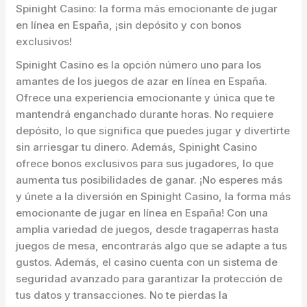
Spinight Casino: la forma más emocionante de jugar
en línea en España, ¡sin depósito y con bonos
exclusivos!
Spinight Casino es la opción número uno para los
amantes de los juegos de azar en línea en España.
Ofrece una experiencia emocionante y única que te
mantendrá enganchado durante horas. No requiere
depósito, lo que significa que puedes jugar y divertirte
sin arriesgar tu dinero. Además, Spinight Casino
ofrece bonos exclusivos para sus jugadores, lo que
aumenta tus posibilidades de ganar. ¡No esperes más
y únete a la diversión en Spinight Casino, la forma más
emocionante de jugar en línea en España! Con una
amplia variedad de juegos, desde tragaperras hasta
juegos de mesa, encontrarás algo que se adapte a tus
gustos. Además, el casino cuenta con un sistema de
seguridad avanzado para garantizar la protección de
tus datos y transacciones. No te pierdas la