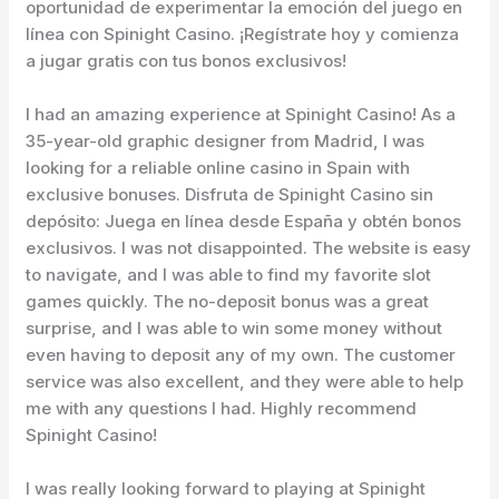
oportunidad de experimentar la emoción del juego en
línea con Spinight Casino. ¡Regístrate hoy y comienza
a jugar gratis con tus bonos exclusivos!
I had an amazing experience at Spinight Casino! As a
35-year-old graphic designer from Madrid, I was
looking for a reliable online casino in Spain with
exclusive bonuses. Disfruta de Spinight Casino sin
depósito: Juega en línea desde España y obtén bonos
exclusivos. I was not disappointed. The website is easy
to navigate, and I was able to find my favorite slot
games quickly. The no-deposit bonus was a great
surprise, and I was able to win some money without
even having to deposit any of my own. The customer
service was also excellent, and they were able to help
me with any questions I had. Highly recommend
Spinight Casino!
I was really looking forward to playing at Spinight