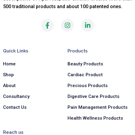
500 traditional products and about 100 patented ones.
F
I
L
a
n
i
c
s
n
e
t
k
b
a
e
Quick Links
Products
o
g
d
o
r
i
Home
Beauty Products
k
a
n
-
m
-
Shop
Cardiac Product
f
i
n
About
Precious Products
Consultancy
Digestive Care Products
Contact Us
Pain Management Products
Health Wellness Products
Reach us