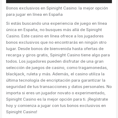
Bonos exclusivos en Spinight Casino: la mejor opción
para jugar en línea en España
Si estás buscando una experiencia de juego en línea
única en España, no busques más allá de Spinight
Casino. Este casino en línea ofrece a los jugadores
bonos exclusivos que no encontrarás en ningún otro
lugar. Desde bonos de bienvenida hasta ofertas de
recarga y giros gratis, Spinight Casino tiene algo para
todos. Los jugadores pueden disfrutar de una gran
selección de juegos de casino, como tragamonedas,
blackjack, ruleta y más. Además, el casino utiliza la
última tecnología de encriptación para garantizar la
seguridad de tus transacciones y datos personales. No
importa si eres un jugador novato o experimentado,
Spinight Casino es la mejor opción para ti. ¡Regístrate
hoy y comienza a jugar con tus bonos exclusivos en
Spinight Casino!