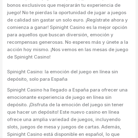
bonos exclusivos que mejorarán tu experiencia de
juego! No te pierdas la oportunidad de jugar a juegos
de calidad sin gastar un solo euro. ¡Regístrate ahora y
comienza a ganar! Spinight Casino es la mejor opción
para aquellos que buscan diversión, emoción y
recompensas generosas. No esperes más y únete a la
acción hoy mismo. ¡Nos vemos en las mesas de juego
de Spinight Casino!
Spinight Casino: la emoción del juego en línea sin
depósito, solo para España
Spinight Casino ha llegado a España para ofrecer una
emocionante experiencia de juego en línea sin
depósito. ¡Disfruta de la emoción del juego sin tener
que hacer un depósito! Este nuevo casino en línea
ofrece una amplia variedad de juegos, incluyendo
slots, juegos de mesa y juegos de cartas. Además,
Spinight Casino está disponible en español, lo que