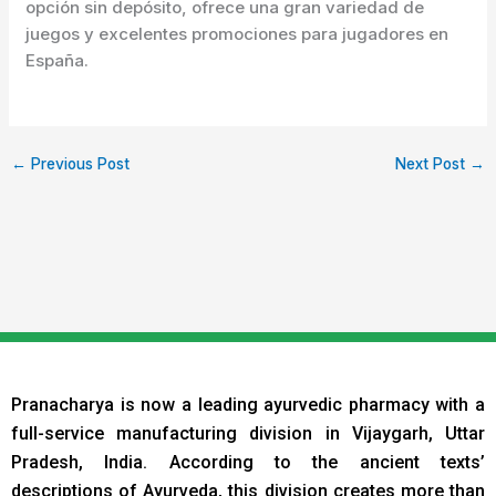
opción sin depósito, ofrece una gran variedad de
juegos y excelentes promociones para jugadores en
España.
←
Previous Post
Next Post
→
Pranacharya is now a leading ayurvedic pharmacy with a
full-service manufacturing division in Vijaygarh, Uttar
Pradesh, India. According to the ancient texts
’
descriptions of Ayurveda, this division creates more than