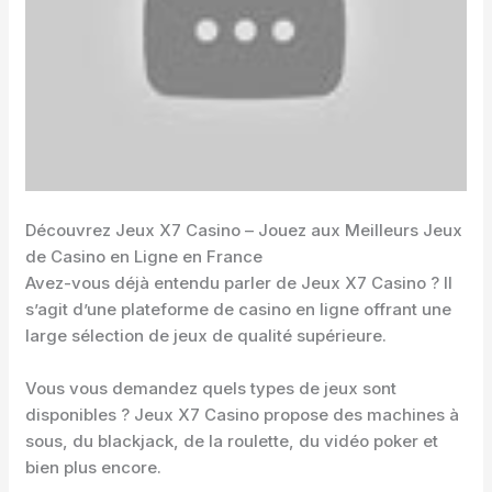
Découvrez Jeux X7 Casino – Jouez aux Meilleurs Jeux
de Casino en Ligne en France
Avez-vous déjà entendu parler de Jeux X7 Casino ? Il
s’agit d’une plateforme de casino en ligne offrant une
large sélection de jeux de qualité supérieure.
Vous vous demandez quels types de jeux sont
disponibles ? Jeux X7 Casino propose des machines à
sous, du blackjack, de la roulette, du vidéo poker et
bien plus encore.