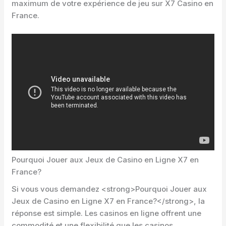
maximum de votre expérience de jeu sur X7 Casino en
France.
Pourquoi Jouer aux Jeux de Casino en Ligne X7 en
France?
Si vous vous demandez <strong>Pourquoi Jouer aux
Jeux de Casino en Ligne X7 en France?</strong>, la
réponse est simple. Les casinos en ligne offrent une
commodité et une flexibilité que les casinos