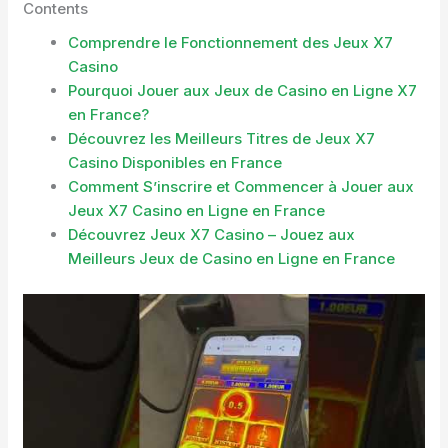
Contents
Comprendre le Fonctionnement des Jeux X7
Casino
Pourquoi Jouer aux Jeux de Casino en Ligne X7
en France?
Découvrez les Meilleurs Titres de Jeux X7
Casino Disponibles en France
Comment S’inscrire et Commencer à Jouer aux
Jeux X7 Casino en Ligne en France
Découvrez Jeux X7 Casino – Jouez aux
Meilleurs Jeux de Casino en Ligne en France