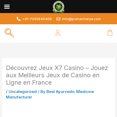
Skip
to
content
+91-7055945409
info@pranacharya.com
Découvrez Jeux X7 Casino – Jouez
aux Meilleurs Jeux de Casino en
Ligne en France
/
Uncategorized
/ By
Best Ayurvedic Medicine
Manufacturer