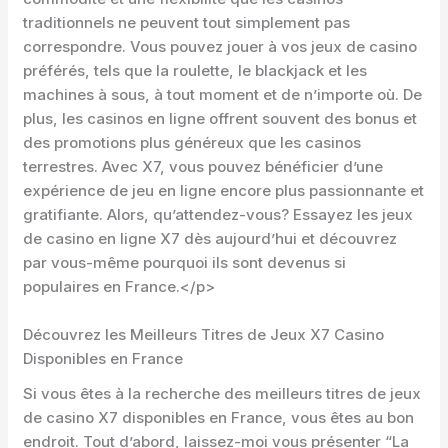
traditionnels ne peuvent tout simplement pas
correspondre. Vous pouvez jouer à vos jeux de casino
préférés, tels que la roulette, le blackjack et les
machines à sous, à tout moment et de n’importe où. De
plus, les casinos en ligne offrent souvent des bonus et
des promotions plus généreux que les casinos
terrestres. Avec X7, vous pouvez bénéficier d’une
expérience de jeu en ligne encore plus passionnante et
gratifiante. Alors, qu’attendez-vous? Essayez les jeux
de casino en ligne X7 dès aujourd’hui et découvrez
par vous-même pourquoi ils sont devenus si
populaires en France.</p>
Découvrez les Meilleurs Titres de Jeux X7 Casino
Disponibles en France
Si vous êtes à la recherche des meilleurs titres de jeux
de casino X7 disponibles en France, vous êtes au bon
endroit. Tout d’abord, laissez-moi vous présenter “La