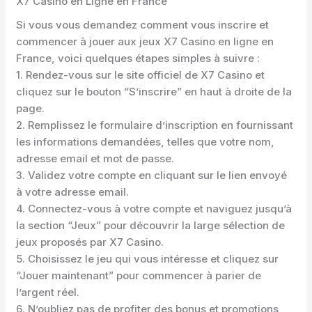
X7 Casino en Ligne en France
Si vous vous demandez comment vous inscrire et
commencer à jouer aux jeux X7 Casino en ligne en
France, voici quelques étapes simples à suivre :
1. Rendez-vous sur le site officiel de X7 Casino et
cliquez sur le bouton “S’inscrire” en haut à droite de la
page.
2. Remplissez le formulaire d’inscription en fournissant
les informations demandées, telles que votre nom,
adresse email et mot de passe.
3. Validez votre compte en cliquant sur le lien envoyé
à votre adresse email.
4. Connectez-vous à votre compte et naviguez jusqu’à
la section “Jeux” pour découvrir la large sélection de
jeux proposés par X7 Casino.
5. Choisissez le jeu qui vous intéresse et cliquez sur
“Jouer maintenant” pour commencer à parier de
l’argent réel.
6. N’oubliez pas de profiter des bonus et promotions